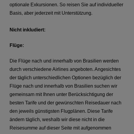
verlängern, oder vielleicht diesen Baustein mit einem
optionale Exkursionen. So reisen Sie auf individueller
anderen Baustein kombinieren? Kein Problem; wir
Basis, aber jederzeit mit Unterstützung.
berücksichtigen Ihre Wünsche bei Ihrem persönlichen
Reiseangebot.
Nicht inkludiert:
Die exakte Reisesumme wird berechnet unter
Flüge:
Berücksichtigung
- der Anzahl, sowie der
Zusammenstellung der Reisegruppe. Der mittlere
Die Flüge nach und innerhalb von Brasilien werden
Preis pro Person variiert, wenn Sie zum Beispiel
durch verschiedene Airlines angeboten. Angesichtes
alleine reisen, oder zu zweit, oder es sich um eine
der täglich unterschiedlichen Optionen bezüglich der
Familienreise mit 4 Personen handelt. Auch ist das
Flüge nach und innerhalb von Brasilien suchen wir
Reisedatum entscheidend. Während der Festtage wie
gemeinsam mit Ihnen unter Berücksichtigung der
zum Beispiel Weihnachten, Ostern und Neujahr
besten Tarife und der gewünschten Reisedauer nach
steigen die Preise für die Unterkünfte und Flüge. Auch
den jeweils günstigsten Flugplänen. Diese Tarife
unterscheidet man zwischen Hoch- und
ändern täglich, weshalb wir diese nicht in die
Niedrigsaison. Nehmen Sie Kontakt mit uns auf und
Reisesumme auf dieser Seite mit aufgenommen