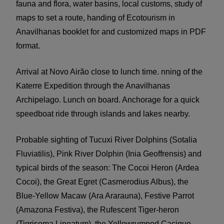
fauna and flora, water basins, local customs, study of
maps to set a route, handing of Ecotourism in
Anavilhanas booklet for and customized maps in PDF
format.
Arrival at Novo Airão close to lunch time. nning of the
Katerre Expedition through the Anavilhanas
Archipelago. Lunch on board. Anchorage for a quick
speedboat ride through islands and lakes nearby.
Probable sighting of Tucuxi River Dolphins (Sotalia
Fluviatilis), Pink River Dolphin (Inia Geoffrensis) and
typical birds of the season: The Cocoi Heron (Ardea
Cocoi), the Great Egret (Casmerodius Albus), the
Blue-Yellow Macaw (Ara Ararauna), Festive Parrot
(Amazona Festiva), the Rufescent Tiger-heron
(Tigrisoma Lineatum), the Yellowrumped Cacique