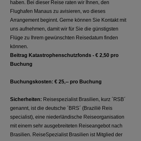
wir berechnen die aktuelle Reisesumme.
haben. Bei dieser Reise raten wir Ihnen, den
Flughafen Manaus zu avisieren, wo dieses
Arrangement beginnt. Gerne können Sie Kontakt mit
uns aufnehmen, damit wir für Sie die günstigsten
Flüge zu Ihrem gewünschten Reisedatum finden
können.
Beitrag Katastrophenschutzfonds - € 2,50 pro
Buchung
Buchungskosten: € 25,-- pro Buchung
Sicherheiten:
Reisespezialist Brasilien, kurz ´RSB´
genannt, ist die deutsche ´BRS´ (Brazilië Reis
specialist), eine niederländische Reiseorganisation
mit einem sehr ausgebreiteten Reiseangebot nach
Brasilien. ReiseSpezialist Brasilien ist Mitglied der