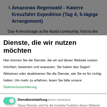
4.
Amazonas Regenwald - Katerre
Kreuzfahrt Expedition (Tag 4, 5-tägige
Arrangement)
Day 4| Anchorage at the Aturiá community. Visit to the
community, and exchange with the locals, practice of
Dienste, die wir nutzen
local customs, orchard with fruits of the season,
möchten
playing with the children, soccer, handicraft, river
swim, etc.
Hier können Sie die Dienste, die wir auf dieser Website nutzen
möchten, bewerten und anpassen. Sie haben das Sagen!
Lunch on board.
Aktivieren oder deaktivieren Sie die Dienste, wie Sie es für richtig
halten.
Um mehr zu erfahren, lesen Sie bitte unsere
Tree climbing in the Great Chestnut Tree (optional by
Datenschutzerklärung
.
previous request).
Dienstbereitstellung
(immer erforderlich)
Hiking through virgin forest to Sucuriju waterfall, in
Diese Dienste sind für die korrekte Funktion dieser Website