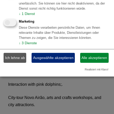
order to see ground mammals.
unerlässlich. Sie können sie hier nicht deaktivieren, da der
Dienst sonst nicht richtig funktionieren würde.
↓
1
Dienst
Waterfall shower at the end of the track.
Marketing
Diese Dienste verarbeiten persönliche Daten, um Ihnen
Return to the IBAMA base, exit from the Park.
relevante Inhalte über Produkte, Dienstleistungen oder
Themen zu zeigen, die Sie interessieren könnten.
↓
3
Dienste
5.
Amazonas Regenwald - Katerre
Kreuzfahrt Expedition (Ende 5-tägige
Ich lehne ab
Ausgewählte akzeptieren
Alle akzeptieren
Arrangement)
Realisiert mit Klaro!
Day 5| Return trip Jaú-Novo Airão.
Interaction with pink dolphins;.
City-tour Novo Airão, arts and crafts workshops, and
city attractions.