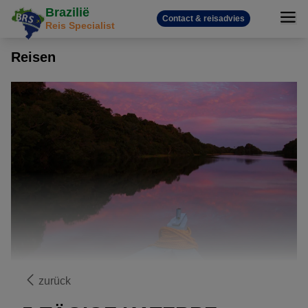
Brazilië
Contact & reisadvies
Reis Specialist
Reisen
zurück