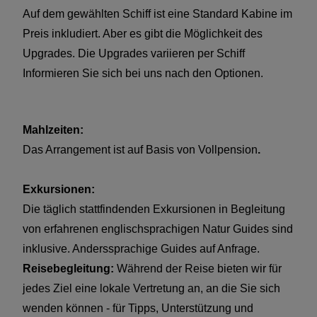
Haben Sie Interesse an diesem Baustein? Möchten
Auf dem gewählten Schiff ist eine Standard Kabine im
Sie diesen separat buchen oder eventuell in eine
Preis inkludiert. Aber es gibt die Möglichkeit des
Rundreise integrieren. Dann nehmen Sie einfach
Upgrades. Die Upgrades variieren per Schiff
Kontakt mit uns auf und wir machen Ihnen ein
Informieren Sie sich bei uns nach den Optionen.
persönliches Angebot.
Vorteile Reiseangebot:
Mahlzeiten:
Das Arrangement ist auf Basis von Vollpension
.
Kostenlos und unverbindlich:
Ihr persönliches
Reiseangebot stellen wir gratis und unverbindlich für
Exkursionen:
Sie zusammen. Sie verpflichten sich zu nichts. Ihr
Die täglich stattfindenden Exkursionen in Begleitung
Reiseangebot erhalten Sie in der Regel innerhalb von
von erfahrenen englischsprachigen Natur Guides sind
2 Werktagen.
inklusive. Anderssprachige Guides auf Anfrage.
Flexibilität:
Verkürzen oder verlängern: Sind Sie an
Reisebegleitung:
Während der Reise bieten wir für
der Reise in der vorgestellten Variante grundsätzlich
jedes Ziel eine lokale Vertretung an, an die Sie sich
interessiert, möchten diese Reise aber verkürzen oder
wenden können - für Tipps, Unterstützung und