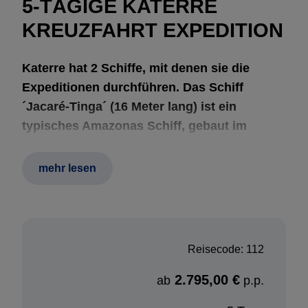
5-TÄGIGE KATERRE
KREUZFAHRT EXPEDITION
Katerre hat 2 Schiffe, mit denen sie die
Expeditionen durchführen. Das Schiff
´Jacaré-Tinga´ (16 Meter lang) ist ein
typisches Amazonas Schiff, gebaut im
lokalen Stil und es kann bis zu 8 Passagiere
aufnehmen. Es bietet einen guten Komfort.
mehr lesen
Das andere Schiff, das ´Jacaré- Açú’, ist
ebenfalls ein typisches Amazonas Schiff,
aber etwas größer, nämlich 20 Meter lang mit
3 Decks und es ist in der Lage, 16
Reisecode: 112
Passagiere aufzunehmen. In der Regel wird
2.795,00 €
für Expeditionen mit weniger als 8
ab
p.p.
Passagieren das ´Awapé´ Schiff eingesetzt.