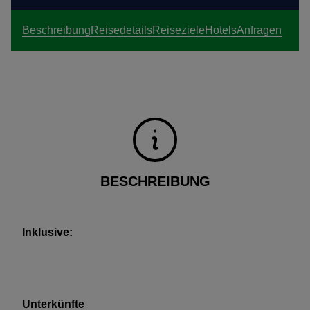
to 8 months of flooding during the year. This type of
Beschreibung
Reisedetails
Reiseziele
Hotels
Anfragen
forest is tropical and humid, with trees that can reach
up to 35 meters high, like the Samaúma. In this very
diverse climate there can be up to 200 species per
hectare. The Park is in the municipality of Novo Airão,
where our expedition stops for a day. Jau National
Park was created in 1980, and the difference it made
for the wildlife in the region is very clear in comparison
with non-protection areas min the Amazon. In 2003,
BESCHREIBUNG
Jau National Park was nominated by UNESCO as a
"Natural World Heritage Site."
Inklusive:
Buchungsprozedere:
Unterkünfte