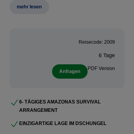
Englische Beschreibung:
mehr lesen
A full immersion into the rainforest will be made, as
time is spent honing essential skills and perfecting
abilities which can be used in many extreme
Reisecode: 2009
situations, under the supervision of highly trained
experts. From eating tasty bugs to making a fire from
6 Tage
scratch, fishing by hand, sourcing water vines and
even hunting with a bow and arrow, gradually
PDF Version
Anfragen
becoming one with the forest is all but guaranteed.
Buchungsprozedere:
6- TÄGIGES AMAZONAS SURVIVAL
Haben Sie Interesse an diesem Baustein und
ARRANGEMENT
wünschen diesen separat zu buchen, oder möchten
EINZIGARTIGE LAGE IM DSCHUNGEL
Sie diesen Baustein in eine Rundreise integrieren?
Nehmen Sie Kontakt mit uns auf, wir machen gerne