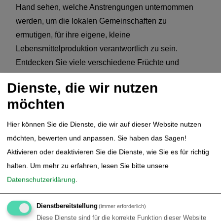
Hand sehen, welche Anstrengungen unternommen
werden, um die lokalen Gemeinschaften zu
ermutigen, für ihre eigene, kleine
Lebensmittelproduktion verantwortlich zu sein.
Entdecken Sie viele verschiedene Früchte und
unerwartete essbare Leckereien, die in der Gegend zu
Dienste, die wir nutzen
finden sind.
möchten
Dieser Nachmittag und Abend versprechen ein
Hier können Sie die Dienste, die wir auf dieser Website nutzen
weiteres unvergessliches Abenteuer mit einem
möchten, bewerten und anpassen. Sie haben das Sagen!
Überlebenskurs und einem Nachtlager unter dem
Aktivieren oder deaktivieren Sie die Dienste, wie Sie es für richtig
Sternenhimmel. Richten Sie Ihr eigenes
halten.
Um mehr zu erfahren, lesen Sie bitte unsere
Hängemattenlager ein, bevor Sie wichtige,
Datenschutzerklärung
.
lebensrettende Fähigkeiten wie die Beschaffung von
Wasser, das Anzünden eines Feuers und den Schutz
Dienstbereitstellung
(immer erforderlich)
Ihrer Lebensmittel vor möglichen wilden Besuchern
Diese Dienste sind für die korrekte Funktion dieser Website