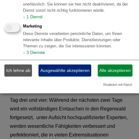
erlernen. Hoffentlich werden diese neu erlernten
unerlässlich. Sie können sie hier nicht deaktivieren, da der
Dienst sonst nicht richtig funktionieren würde.
Überlebensfähigkeiten noch nicht wirklich auf die
↓
1
Dienst
Probe gestellt, und mutige Teilnehmer können einen
Marketing
entspannten Abend genießen und bis zum Morgen
Diese Dienste verarbeiten persönliche Daten, um Ihnen
den Geräuschen des Regenwaldes und der
relevante Inhalte über Produkte, Dienstleistungen oder
Themen zu zeigen, die Sie interessieren könnten.
umliegenden Bäche lauschen.
↓
3
Dienste
3.
Amazon Emotions Jungle Lodge -
Ich lehne ab
Ausgewählte akzeptieren
Alle akzeptieren
(Tag 3 des 6-tägigen Survival
Realisiert mit Klaro!
Arrangements)
Tag drei und vier: Während der nächsten zwei Tage
wird ein vollständiges Eintauchen in den Regenwald
fortgesetzt, unter Aufsicht hochqualifizierter Experten,
werden wesentliche Fähigkeiten verbessert und
perfektioniert, die in vielen Extremsituationen