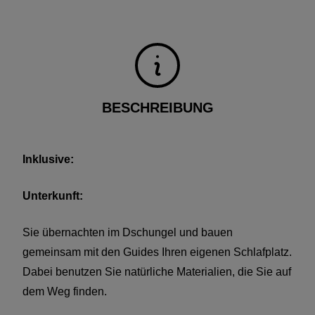
handelt.
- die gewünschte Hotelkategorie, wie zum Beispiel
Touristenklasse, Superior Klasse oder ein Mix daraus
BESCHREIBUNG
- des selektierten Flugplanes
Inklusive:
Unterkunft:
Sie übernachten im Dschungel und bauen
gemeinsam mit den Guides Ihren eigenen Schlafplatz.
Dabei benutzen Sie natürliche Materialien, die Sie auf
dem Weg finden.