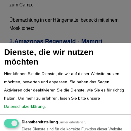
zum Camp.
Übernachtung in der Hängematte, bedeckt mit einem
Moskitonetz
3.
Amazonas Regenwald - Mamori
Survival Abenteuer (Tag 3)
Dienste, die wir nutzen
möchten
Um 05:30 stehen Sie heute morgen auf, um zu
beobachten, wie der Regenwald erwacht. Das ist ein
Hier können Sie die Dienste, die wir auf dieser Website nutzen
wunderschönes Erlebnis. Nach dem Frühstück steht
möchten, bewerten und anpassen. Sie haben das Sagen!
ein Dschungel Trecking auf dem Programm, während
Aktivieren oder deaktivieren Sie die Dienste, wie Sie es für richtig
dessen die Guides Ihnen alles über das Überleben im
halten.
Um mehr zu erfahren, lesen Sie bitte unsere
Dschungel mit seiner besonderen Flora und Fauna im
Datenschutzerklärung
.
Amazonasgebiet beibringen. Nach dem Mittagessen
geht es wieder auf den Weg zum Fischfang fürs
Dienstbereitstellung
(immer erforderlich)
Abendessen. Nach dem leckeren Essen wird noch
Diese Dienste sind für die korrekte Funktion dieser Website