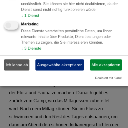
unerlässlich. Sie können sie hier nicht deaktivieren, da der
eine Dschungel Wanderung unternommen, um die
Dienst sonst nicht richtig funktionieren würde.
nachtaktiven Tiere zu entdecken.
↓
1
Dienst
Marketing
Übernachtung in der Hängematte, bedeckt mit einem
Diese Dienste verarbeiten persönliche Daten, um Ihnen
Moskitonetz
relevante Inhalte über Produkte, Dienstleistungen oder
Themen zu zeigen, die Sie interessieren könnten.
4.
Amazonas Regenwald - Mamori
↓
3
Dienste
Survival Abenteuer (Tag 4)
Ich lehne ab
Ausgewählte akzeptieren
Alle akzeptieren
Nach dem Frühstück steht ein Trecking auf dem
Programm, um Ihnen die Möglichkeit zu geben, Tiere
Realisiert mit Klaro!
zu beobachten, die tagsüber aktiv sind und Fotos von
der Flora und Fauna zu machen. Danach geht es
zurück zum Camp, wo das Mittagessen zubereitet
wird. Nach dem Mittag können Sie im Fluss zu
schwimmen und den Rest des Tages entspannen, um
dann am Abend den schönen Indianergeschichten der