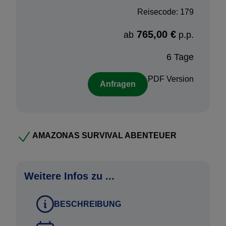
entdecken. Das Kanu ist perfekt geeignet,
Reisecode: 179
um diese Region zu erkunden. Weil Sie tief
765,00 €
in den Dschungel eintauchen, werden Sie
ab
p.p.
gute Gelegenheiten bekommen, die Tiere der
6 Tage
Amazonasregion zu beobachten und zu
fotografieren.
PDF Version
Anfragen
Buchungsprozedere:
Haben Sie Interresse an diesem Baustein? Möchten
AMAZONAS SURVIVAL ABENTEUER
Sie diesen separat buchen oder eventuell in eine
Rundreise integrieren? Dann nehmen Sie einfach
Kontakt mit uns auf und wir machen Ihnen ein
Weitere Infos zu ...
persönliches Angebot.
BESCHREIBUNG
Vorteile Reiseangebot: