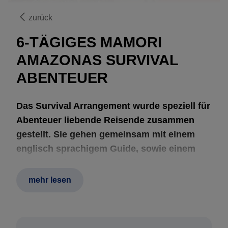
zurück
6-TÄGIGES MAMORI
AMAZONAS SURVIVAL
ABENTEUER
Das Survival Arrangement wurde speziell für
Abenteuer liebende Reisende zusammen
gestellt. Sie gehen gemeinsam mit einem
englisch sprachigem Guide, sowie einem
einheimischen Naturguide in ein
wundervolles, abgelegenes Gebiet des
mehr lesen
Amazonas, der Mamori Region, auf
Abenteuerjagd. Hier werden Sie große Seen,
Flüsse und überfluteten Regenwald