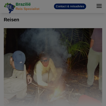
Brazilië
Contact & reisadvies
Reis Specialist
Reisen