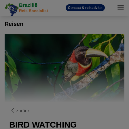
Brazilië
Contact & reisadvies
Reis Specialist
Reisen
zurück
BIRD WATCHING