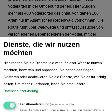
Vogelarten in der Umgebung gehen. Hier wurden
mehr als 400 Vogelsorten gesichtet, von denen 100
Arten nur im Atlantischen Regenwald vorkommen. Die
Route führt über Waldwege und umfasst Besuche von
verschiedenen Lebensgebieten der Vögel, mit der
Möglichkeit, eine Vielzahl von Vogelarten zu
Dienste, die wir nutzen
erblicken. Nach dem Rundgang wird das Mittagessen
möchten
in der Lodge serviert. Der Rest des Tages steht zu
Ihrer freien Verfügung. Vor Ort können optionale
Hier können Sie die Dienste, die wir auf dieser Website nutzen
Exkursionen gebucht werden.
möchten, bewerten und anpassen. Sie haben das Sagen!
Aktivieren oder deaktivieren Sie die Dienste, wie Sie es für richtig
halten.
Um mehr zu erfahren, lesen Sie bitte unsere
Datenschutzerklärung
.
4.
Cachoeiras do Macacu - Tag 3
Dienstbereitstellung
(immer erforderlich)
Arrangement
Diese Dienste sind für die korrekte Funktion dieser Website