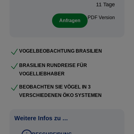
11 Tage
gesamten Welt) und ca. 199 davon sind
einheimisch.
PDF Version
Anfragen
Buchungsprozedere:
VOGELBEOBACHTUNG BRASILIEN
Haben Sie Interesse an dieser Rundreise für
Vogelliebhaber? Nehmen Sie Kontakt für ein
BRASILIEN RUNDREISE FÜR
persönliches Angebot mit uns auf!
VOGELLIEBHABER
Vorteile Reiseangebot:
BEOBACHTEN SIE VÖGEL IN 3
VERSCHIEDENEN ÖKO SYSTEMEN
Kostenlos und unverbindlich:
Ihr persönliches Reise Angebot stellen wir gratis und
Weitere Infos zu ...
unverbindlich für Sie zusammen. Sie verpflichten sich
zu nichts. Ihr Reise Angebot erhalten Sie in der Regel