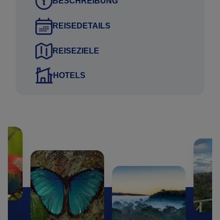
BESCHREIBUNG
innerhalb von 2 Werktagen.
REISEDETAILS
Aktueller Flugplan:
Wir suchen für Sie die logistisch passenden Flüge zu
REISEZIELE
scharf kalkulierten Preisen heraus und nehmen den
aktuellen Flugplan mit Rücksicht auf Ihr gewünschtes
HOTELS
Reisdatum in dem Angebot mit auf.
Flexibilität:
Verkürzen oder verlängern: Sind Sie an der Reise in
der vorgestellten Variante grundsätzlich interessiert,
möchten diese Reise aber verkürzen oder verlängern,
oder vielleicht ein Ziel der Beispiel Reise mit einem
anderen Ziel tauschen? Kein Problem; wir
berücksichtigen Ihre Wünsche bei Ihrem persönlichen
Reise Angebot.