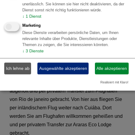
unerlässlich. Sie können sie hier nicht deaktivieren, da der
Dieser Tag steht zu Ihrer freien Verfügung. Vor Ort
Dienst sonst nicht richtig funktionieren würde.
besteht aber die Möglichkeit, zusätzliche Exkursionen
↓
1
Dienst
zu buchen.
Marketing
Diese Dienste verarbeiten persönliche Daten, um Ihnen
relevante Inhalte über Produkte, Dienstleistungen oder
5.
Cachoeiras do Macacu - Araras Eco
Themen zu zeigen, die Sie interessieren könnten.
↓
3
Dienste
Lodge
Heute endet das Arrangement im Atlantischen
Ich lehne ab
Ausgewählte akzeptieren
Alle akzeptieren
Regenwald und die Reise geht weiter zum nächsten
Öko System, dem Pantanal. Sie werden an der Lodge
Realisiert mit Klaro!
abgeholt und per privatem Transfer zum Flughafen
von Rio de janeiro gebracht. Von hier aus fliegen Sie
per inländischem Flug weiter nach Cuiába. Dort
werden Sie am Flughafen willkommen geheißen und
und per privatem Transfer zur Araras Eco Lodge
gebracht.