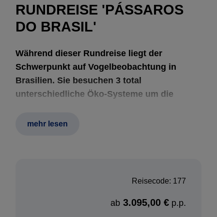
RUNDREISE 'PÁSSAROS
DO BRASIL'
Während dieser Rundreise liegt der
Schwerpunkt auf Vogelbeobachtung in
Brasilien. Sie besuchen 3 total
unterschiedliche Öko-Systeme um die
außergewöhnlichsten Vögel der Welt zu
entdecken. Brasilien ist eine der
mehr lesen
weltweit aufregendsten Ziele für
Vogelbeobachtungen. Mit seiner enormen
Größe (5.-größtes Land der Welt), sowie
seiner geografischen Lage ist Brasilien ein
Reisecode: 177
sehr diverses Lebensgebiet für Vögel. In
3.095,00 €
Brasilien sind sage und schreibe mehr als
ab
p.p.
1700 Vogelsorten beheimatet (ca. 17 % der