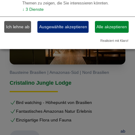
Themen zu zeigen, die Sie interessieren könnten.
↓
3
Dienste
Ich lehne ab
Ausgewählte akzeptieren
Alle akzeptieren
Realisiert mit Klaro!
Bausteine Brasilien | Amazonas-Süd | Nord Brasilien
Cristalino Jungle Lodge
Bird watching - Höhepunkt von Brasilien
Fantastisches Amazonas Natur Erlebnis
Einzigartige Flora und Fauna
ab