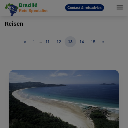
Brazilië
Contact & reisadvies
Reis Specialist
Reisen
...
«
1
11
12
13
14
15
»