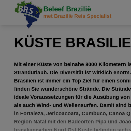
Beleef Brazilië
met Brazilië Reis Specialist
KÜSTE BRASILI
Mit einer Küste von beinahe 8000 Kilometern ist
Strandurlaub. Die Diversität ist wirklich enor
Brasilien ist immer ein Top Ziel für einen son
finden Sie wunderschöne Strände. Die Stränd
ideale Voraussetzungen für die Ausübung von 
als auch Wind- und Wellensurfen. Damit sind b
in Fortaleza, Jericoacoara, Cumbuco, Canoa 
Region Natal mit den Badeorten Pipa und Joa
brasilianischen Nord Ost Küste befinden sich