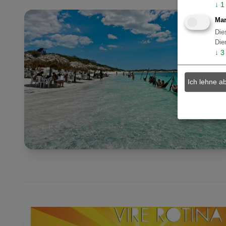
↓
1
Mar
Die
Die
↓
3
Ich lehne a