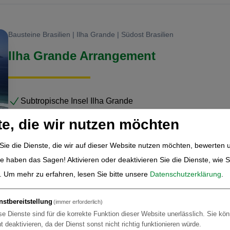
Bausteine Brasilien | Ilha Grande | Südost Brasilien
Ilha Grande Arrangement
Subtropische Insel Ilha Grande
Perfekt mit Rio de janeiro und Paraty kombinierbar
te, die wir nutzen möchten
Fantastische Strände
Sie die Dienste, die wir auf dieser Website nutzen möchten, bewerten 
e haben das Sagen! Aktivieren oder deaktivieren Sie die Dienste, wie Si
Details
.
Um mehr zu erfahren, lesen Sie bitte unsere
Datenschutzerklärung
.
nstbereitstellung
(immer erforderlich)
se Dienste sind für die korrekte Funktion dieser Website unerlässlich. Sie kön
ht deaktivieren, da der Dienst sonst nicht richtig funktionieren würde.