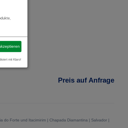
odukte,
akzeptieren
isiert mit Klaro!
Preis auf Anfrage
aia do Forte und Itacimirim | Chapada Diamantina | Salvador |