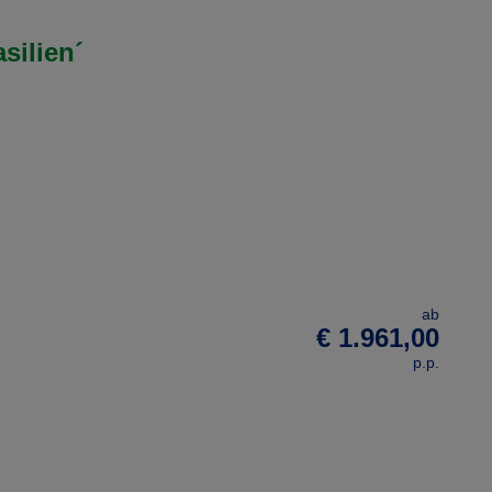
silien´
ab
€ 1.961,00
p.p.