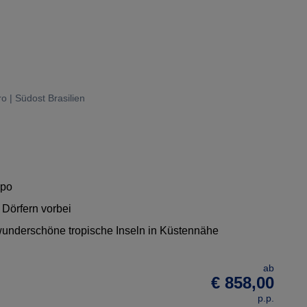
ro | Südost Brasilien
mpo
 Dörfern vorbei
wunderschöne tropische Inseln in Küstennähe
ab
€ 858,00
p.p.