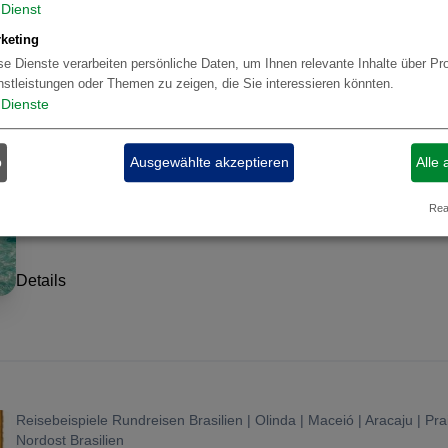
Dienst
Bausteine Brasilien | Jericoacoara | Nordost Brasilien
keting
se Dienste verarbeiten persönliche Daten, um Ihnen relevante Inhalte über Pr
Jericoacoara Arrangement
nstleistungen oder Themen zu zeigen, die Sie interessieren könnten.
Dienste
Schöner kleiner Badeort mit wunderschönen Stränden
b
Ausgewählte akzeptieren
Alle 
Schönes Zentrum mit Bars und Restaurants
Real
Eine der besten Kitesurfer Ziele der Welt
Details
Reisebeispiele Rundreisen Brasilien | Olinda | Maceió | Aracaju | Pr
Nordost Brasilien