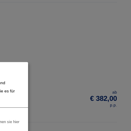
und
e es für
ab
€ 382,00
p.p.
nen sie hier