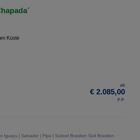
 Chapada´
hen Küste
ab
€ 2.085,00
p.p.
o Iguaçu | Salvador | Pipa | Südost Brasilien Süd Brasilien