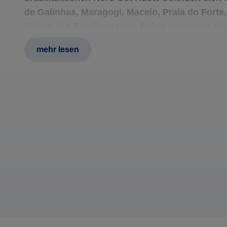
de Galinhas, Maragogi, Maceio, Praia do Forte
Süden des Bundesstaates Bahia wiederum gibt
Trancoso und Arraial D´Ajuda.Auch die Umgebu
mehr lesen
für Strandurlaub geeignet. Hier sind insbeson
Janeiro selbst, zu empfehlen.Auch im Süden Br
Strände, die von Oktober bis April durchaus s
integriert werden können, wie auch einzeln gut
den übrigen Monaten ist es dort für einen Stra
Region um Florianópolis mit seinen kilometer
fantastisch und auch sehr gut für Surfer geeign
unterscheidet sich durch einen vielfältigen M
Strandurlaub, sowie auch einzeln buchbare Ba
an.Kombinieren Sie zum Beispiel einen herrli
Arrangement zu einem der wunderschönen Natu
Pantanal, die Wasserfälle von Foz do Iguaçu,
Fertigen eines Angebotes für eine Rundreise a