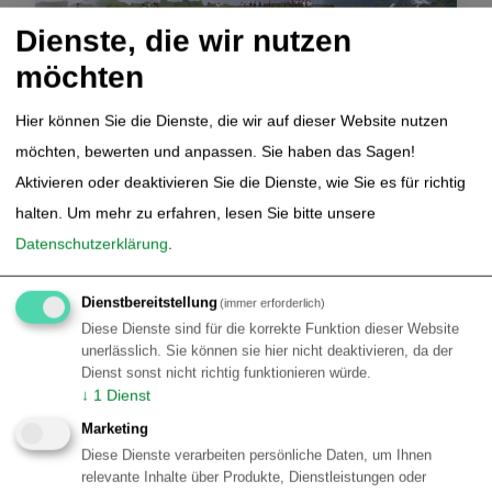
Dienste, die wir nutzen
möchten
Hier können Sie die Dienste, die wir auf dieser Website nutzen
möchten, bewerten und anpassen. Sie haben das Sagen!
Reisebeispiele Rundreisen Brasilien | Rio de Janeiro | Ilha
Aktivieren oder deaktivieren Sie die Dienste, wie Sie es für richtig
Grande | Paraty | Foz do Iguaçu | Süd Brasilien Südost
halten.
Um mehr zu erfahren, lesen Sie bitte unsere
Brasilien
Datenschutzerklärung
.
14-tägige Rundreise Rio de Janeiro, Costa
Verde und Foz do Iguaçu
Dienstbereitstellung
(immer erforderlich)
Diese Dienste sind für die korrekte Funktion dieser Website
Highlights von Rio und der Costa Verde
unerlässlich. Sie können sie hier nicht deaktivieren, da der
Dienst sonst nicht richtig funktionieren würde.
Entdecken Sie die spektakulären Wasserfälle von Foz do
↓
1
Dienst
Iguaçu
Marketing
Kombination von Städten, Strand und wunderschöner
Natur
Diese Dienste verarbeiten persönliche Daten, um Ihnen
relevante Inhalte über Produkte, Dienstleistungen oder
2 Wochen Rundreise Brasilien