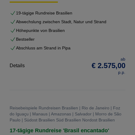
teurer als eine Standardreise, aber individuell auf Sie
19-tägige Rundreise Brasilien
abgestimmt.
Abwechslung zwischen Stadt, Natur und Strand
Lassen Sie sich hier durch Maßwerk Reisen
Höhepunkte von Brasilien
inspirieren, die wir bereits für andere Kunden
Bestseller
zusammen gestellt haben.
Abschluss am Strand in Pipa
ab
€ 2.575,00
Details
p.p.
Reisebeispiele Rundreisen Brasilien | Rio de Janeiro | Foz
do Iguaçu | Manaus | Amazonas | Salvador | Morro de São
Paulo | Südost Brasilien Süd Brasilien Nordost Brasilien
17-tägige Rundreise 'Brasil encantado'