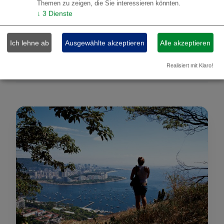
Themen zu zeigen, die Sie interessieren könnten.
Rio de Janeiro - Ilha Grande - Paraty - Foz do Iguaçu
↓
3
Dienste
ab
€ 1.528,00
Details
Ich lehne ab
Ausgewählte akzeptieren
Alle akzeptieren
p.p.
Realisiert mit Klaro!